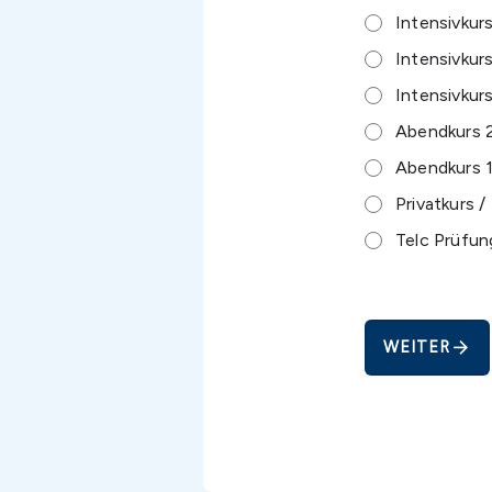
Intensivkur
Intensivkur
Intensivkur
Abendkurs 2
Abendkurs 1
Privatkurs /
Telc Prüfun
arrow_forward
WEITER