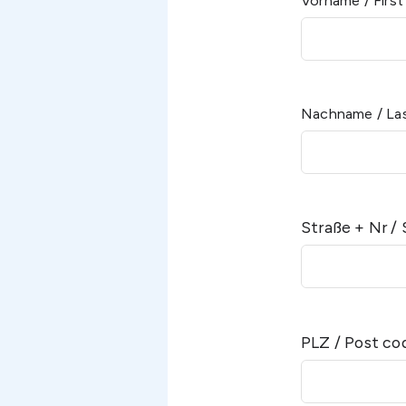
Vorname / Firs
Nachname / La
Straße + Nr /
PLZ / Post c