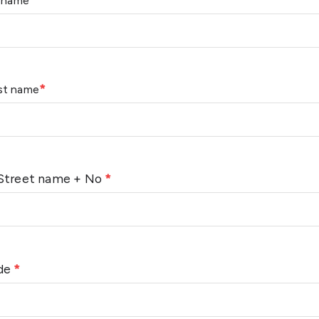
t name
*
st name
 Street name + No
*
ode
*