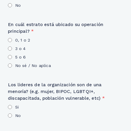
No
En cuál estrato está ubicado su operación
principal?
*
0, 1 o 2
3 o 4
5 o 6
No sé / No aplica
Los lideres de la organización son de una
menoría? (e.g. mujer, BIPOC, LGBTQI+,
discapacitada, población vulnerable, etc)
*
Si
No