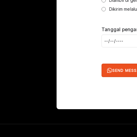
Diambil di ge
Dikirim melal
Tanggal penga
SEND MES