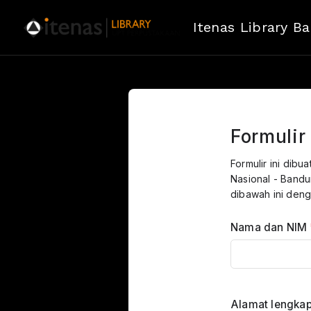
Itenas Library B
Formuli
Formulir ini dib
Nasional - Bandu
dibawah ini deng
Nama dan NIM
Alamat lengka