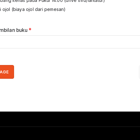
rbang Itenas pada Pukul 14.00 (drive thru/lantatur)
ui ojol (biaya ojol dari pemesan)
mbilan buku
*
SAGE