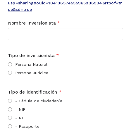
usp=sharing&ouid=104136574555965936904&rtpof=tr
ue&sd=true
Nombre Inversionista
*
Tipo de inversionista
*
Persona Natural
Persona Jurídica
Tipo de identificación
*
- Cédula de ciudadanía
- NIP
- NIT
- Pasaporte