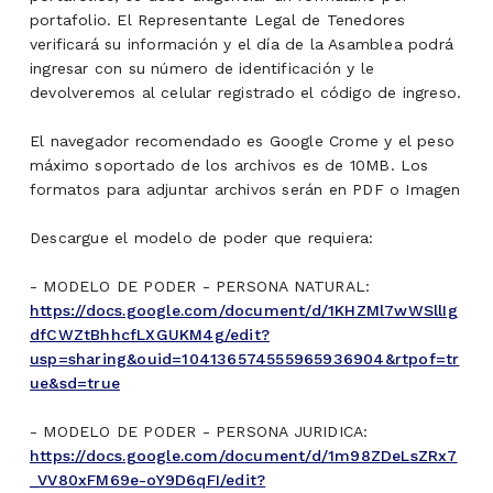
portafolio. El Representante Legal de Tenedores
verificará su información y el día de la Asamblea podrá
ingresar con su número de identificación y le
devolveremos al celular registrado el código de ingreso.
El navegador recomendado es Google Crome y el peso
máximo soportado de los archivos es de 10MB. Los
formatos para adjuntar archivos serán en PDF o Imagen
Descargue el modelo de poder que requiera:
- MODELO DE PODER - PERSONA NATURAL:
https://docs.google.com/document/d/1KHZMl7wWSllIg
dfCWZtBhhcfLXGUKM4g/edit?
usp=sharing&ouid=104136574555965936904&rtpof=tr
ue&sd=true
- MODELO DE PODER - PERSONA JURIDICA:
https://docs.google.com/document/d/1m98ZDeLsZRx7
_VV80xFM69e-oY9D6qFI/edit?