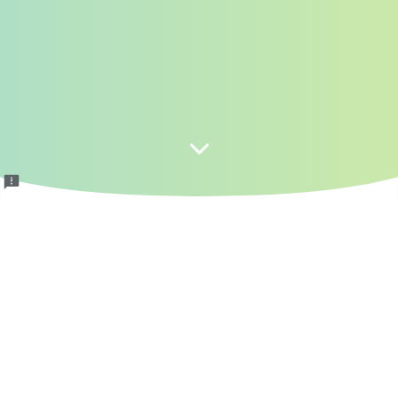
"SI GALANG" (Sistem Informasi
Gangguan Pelanggaran
Ketentraman, ODGJ) Kelurahan
Kranggan