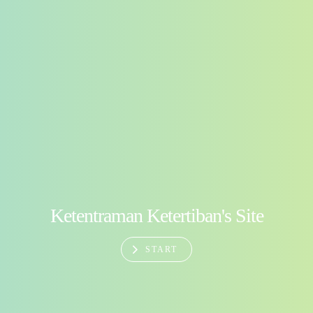
Ketentraman Ketertiban's Site
START